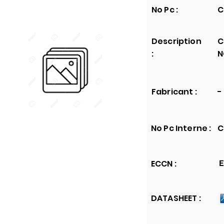
No Pc :
C
Description
C
:
N
Fabricant :
-
No Pc Interne :
C
ECCN :
E
DATASHEET :