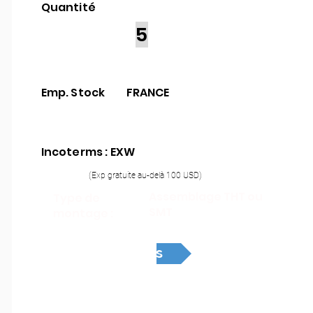
Quantité
5
Emp. Stock
FRANCE
Incoterms : EXW
(Exp gratuite au-delà 100 USD)
Assemblage THT ou
Type de
SMT
montage :
Devis