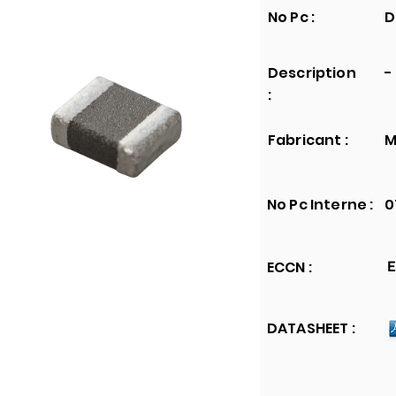
No Pc :
D
Description
-
:
Fabricant :
M
No Pc Interne :
0
ECCN :
E
DATASHEET :