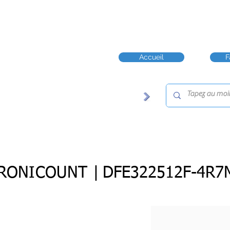
Accueil
F
RONICOUNT |
DFE322512F-4R7