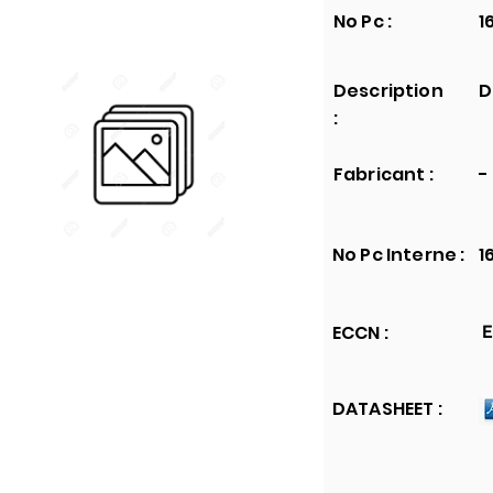
No Pc :
1
Description
D
:
Fabricant :
-
No Pc Interne :
1
ECCN :
E
DATASHEET :