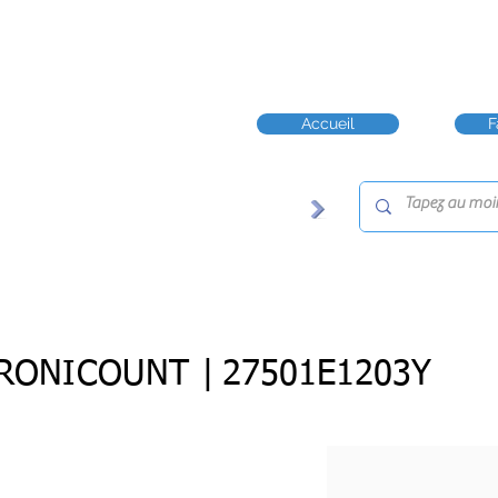
Accueil
F
RONICOUNT |
27501E1203Y