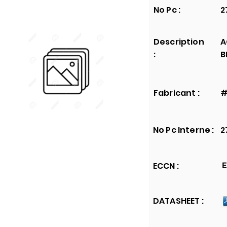
No Pc :
2
Description
A
:
B
Fabricant :
#
No Pc Interne :
2
ECCN :
E
DATASHEET :