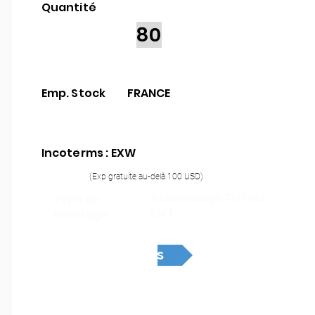
Quantité
80
Emp. Stock
FRANCE
Incoterms : EXW
(Exp gratuite au-delà 100 USD)
Assemblage THT ou
Type de
SMT
montage :
Devis