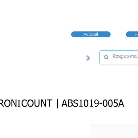
Accueil
F
RONICOUNT |
ABS1019-005A