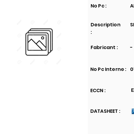
No Pc :
A
Description
S
:
Fabricant :
-
No Pc Interne :
0
ECCN :
E
DATASHEET :