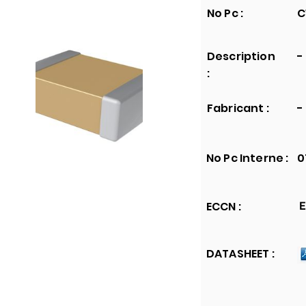
No Pc :
C
Description
-
:
Fabricant :
-
No Pc Interne :
0
ECCN :
E
DATASHEET :