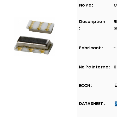
No Pc :
C
Description
R
:
S
Fabricant :
-
No Pc Interne :
0
ECCN :
E
DATASHEET :