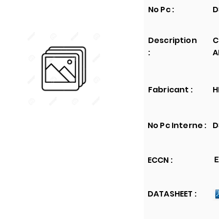
No Pc :
D
Description
C
:
A
Fabricant :
H
No Pc Interne :
D
ECCN :
E
DATASHEET :