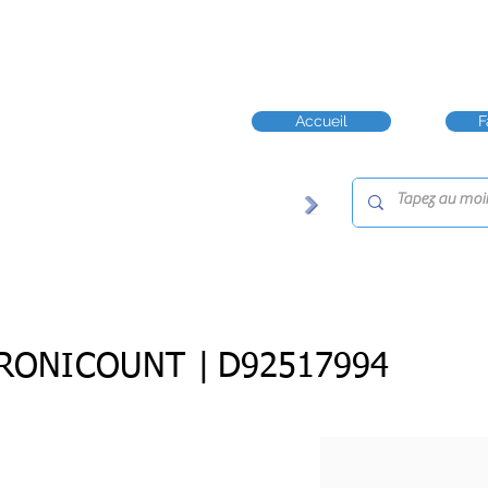
Accueil
F
RONICOUNT |
D92517994