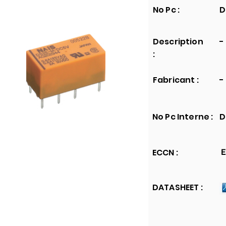
No Pc :
D
Description
-
:
Fabricant :
-
No Pc Interne :
D
ECCN :
E
DATASHEET :