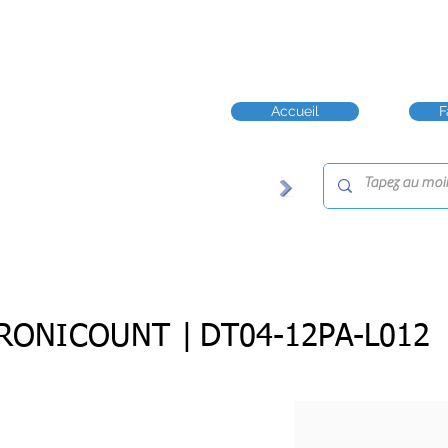
Accueil
F
RONICOUNT |
DT04-12PA-L012