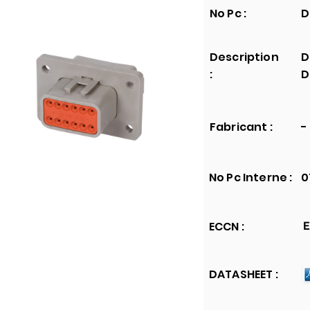
No Pc :
D
Description
D
:
D
Fabricant :
-
No Pc Interne :
0
ECCN :
E
DATASHEET :