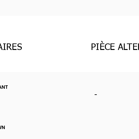
AIRES
PIÈCE ALT
ANT
-
WN