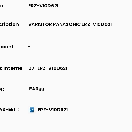
c :
ERZ-V10D621
cription
VARISTOR PANASONIC ERZ-V10D621
icant :
-
c Interne :
07-ERZ-V10D621
 :
EAR99
SHEET :
ERZ-V10D621