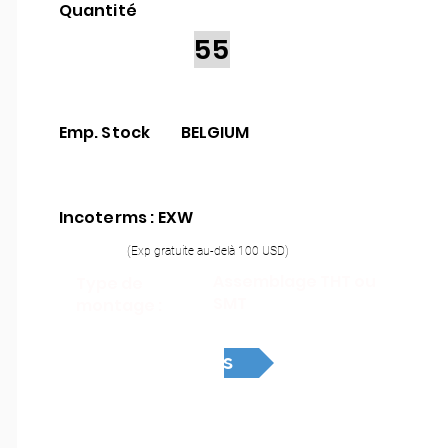
Quantité
55
Emp. Stock
BELGIUM
Incoterms : EXW
(Exp gratuite au-delà 100 USD)
Assemblage THT ou
Type de
SMT
montage :
Devis