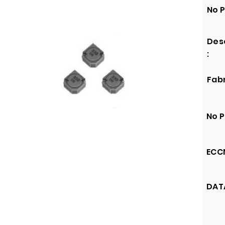
No P
Des
:
Fabr
No P
ECCN
DATA