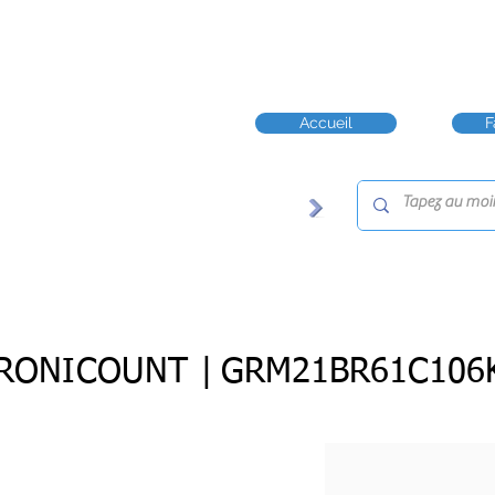
Accueil
F
RONICOUNT |
GRM21BR61C106