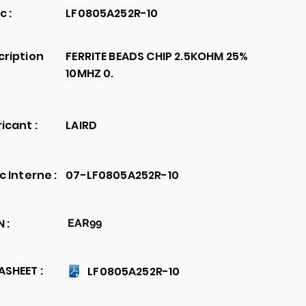
c :
LF0805A252R-10
cription
FERRITE BEADS CHIP 2.5KOHM 25%
10MHZ 0.
icant :
LAIRD
c Interne :
07-LF0805A252R-10
 :
EAR99
SHEET :
LF0805A252R-10