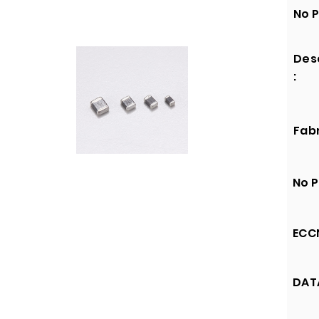
No P
Des
:
Fabr
No P
ECCN
DATA