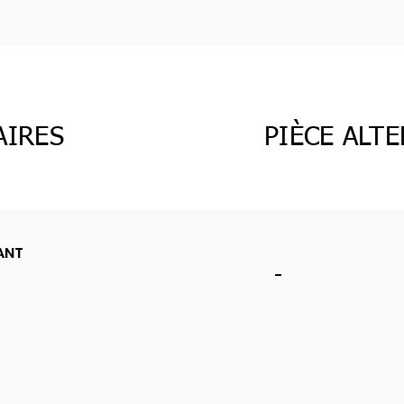
AIRES
PIÈCE ALT
ANT
-