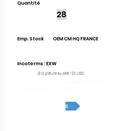
Quantité
28
Emp. Stock
OEM CM HQ FRANCE
Incoterms : EXW
(Exp gratuite au-delà 100 USD)
Assemblage THT ou
Type de
SMT
montage :
Devis