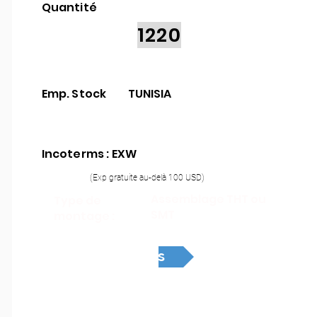
Quantité
1220
Emp. Stock
TUNISIA
Incoterms : EXW
(Exp gratuite au-delà 100 USD)
Assemblage THT ou
Type de
SMT
montage :
Devis