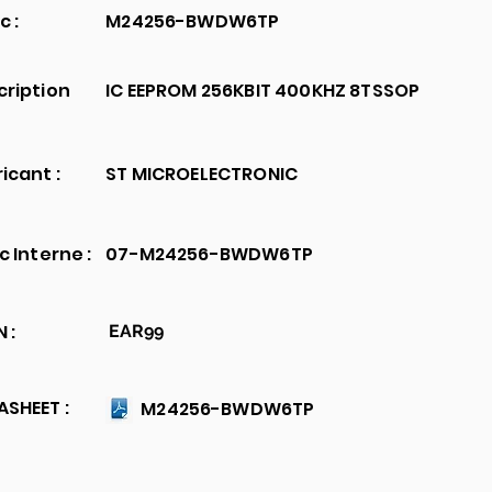
c :
M24256-BWDW6TP
cription
IC EEPROM 256KBIT 400KHZ 8TSSOP
icant :
ST MICROELECTRONIC
c Interne :
07-M24256-BWDW6TP
 :
EAR99
SHEET :
M24256-BWDW6TP