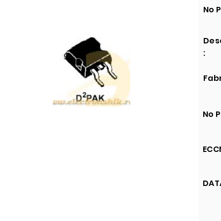
No P
Des
:
Fabr
No P
ECCN
DATA