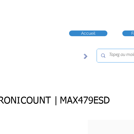
Accueil
F
RONICOUNT |
MAX479ESD