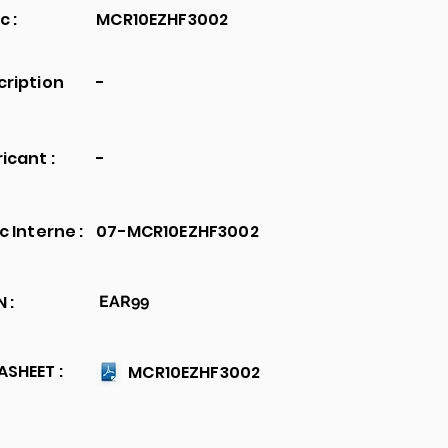
c :
MCR10EZHF3002
cription
-
icant :
-
c Interne :
07-MCR10EZHF3002
 :
EAR99
SHEET :
MCR10EZHF3002