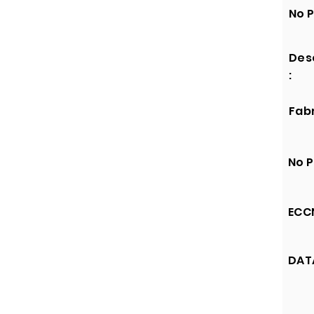
No P
Des
:
Fabr
No P
ECCN
DATA