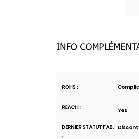
INFO COMPLÉMENT
ROHS :
Compli
REACH :
Yes
DERNIER STATUT FAB.
Discont
: