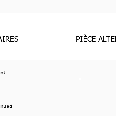
AIRES
PIÈCE ALT
ant
-
inued