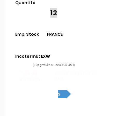
Quantité
12
Emp. Stock
FRANCE
Incoterms : EXW
(Exp gratuite au-delà 100 USD)
Assemblage THT ou
Type de
SMT
montage :
Devis