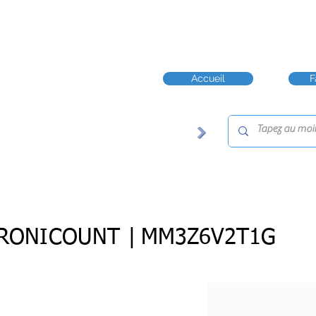
Accueil
F
RONICOUNT |
MM3Z6V2T1G