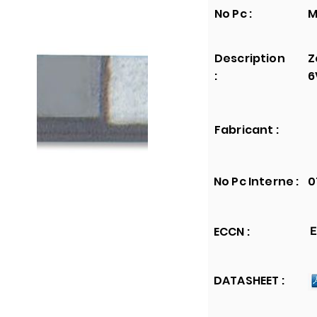
No Pc :
M
Description
Z
:
6
Fabricant :
No Pc Interne :
0
ECCN :
E
DATASHEET :