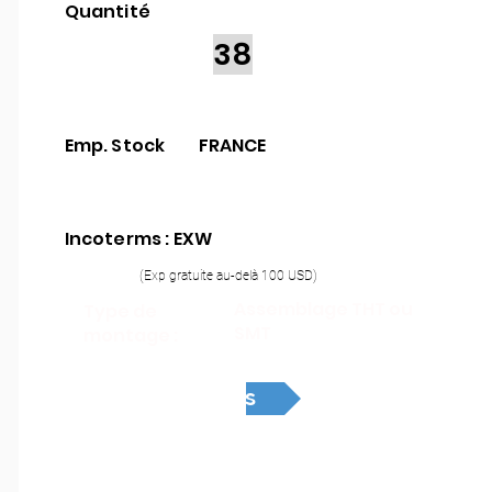
Quantité
38
Emp. Stock
FRANCE
Incoterms : EXW
(Exp gratuite au-delà 100 USD)
Assemblage THT ou
Type de
SMT
montage :
Devis