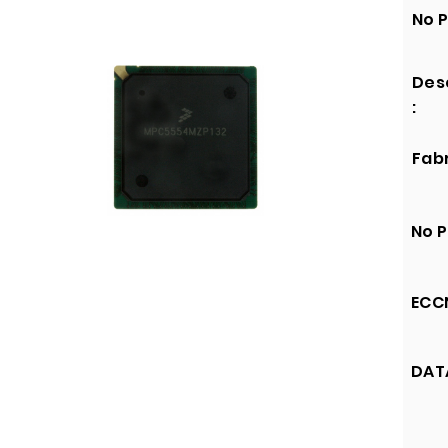
No P
Des
:
Fabr
No P
ECCN
DATA