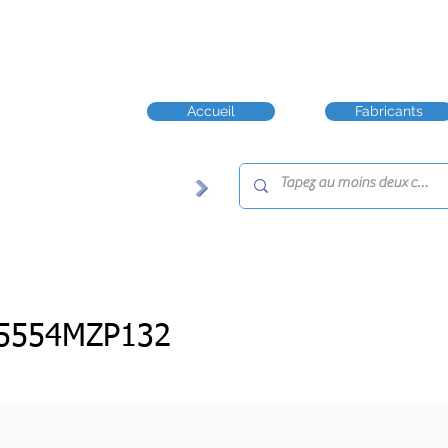
Accueil
Fabricants
5554MZP132