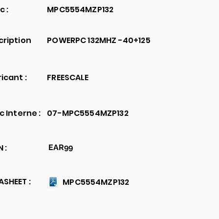
c :
MPC5554MZP132
cription
POWERPC 132MHZ -40+125
icant :
FREESCALE
c Interne :
07-MPC5554MZP132
 :
EAR99
SHEET :
MPC5554MZP132