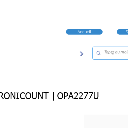
Accueil
F
RONICOUNT |
OPA2277U