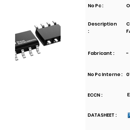
No Pc :
O
Description
C
:
F
Fabricant :
-
No Pc Interne :
0
ECCN :
E
DATASHEET :