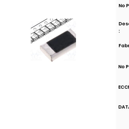
No P
Des
:
Fabr
No P
ECCN
DATA