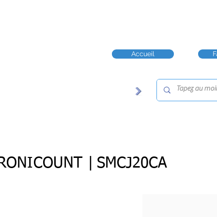
Accueil
F
RONICOUNT |
SMCJ20CA