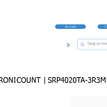
Accueil
F
RONICOUNT |
SRP4020TA-3R3M