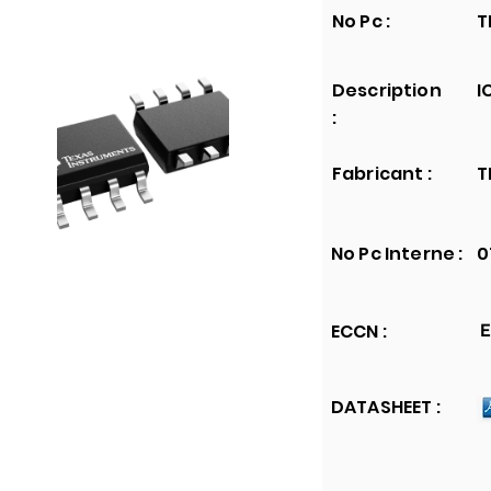
No Pc :
T
Description
I
:
Fabricant :
T
No Pc Interne :
0
ECCN :
E
DATASHEET :