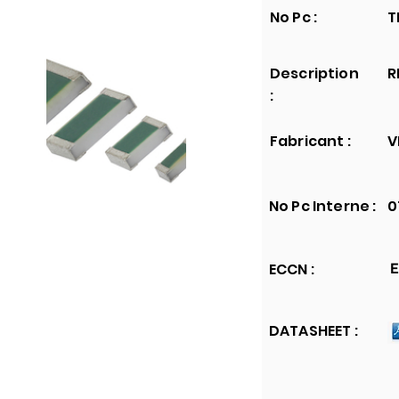
No Pc :
T
Description
R
:
Fabricant :
V
No Pc Interne :
0
ECCN :
E
DATASHEET :