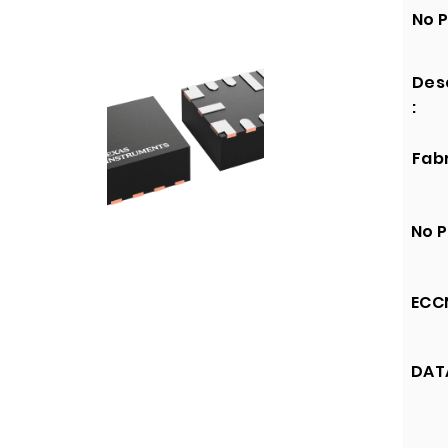
No P
Des
:
Fabr
No P
ECCN
DATA