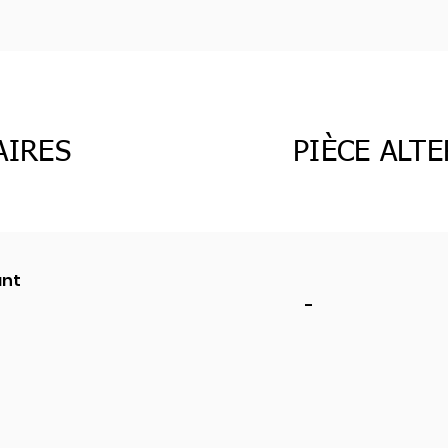
AIRES
PIÈCE ALT
ant
-