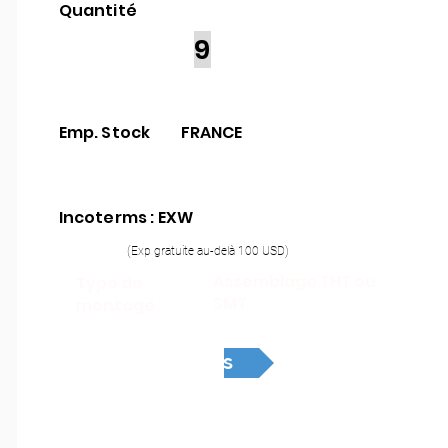
Quantité
9
Emp. Stock
FRANCE
Incoterms : EXW
(Exp gratuite au-delà 100 USD)
Assemblage THT ou
Type de
SMT
montage :
Devis