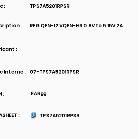
c :
TPS7A5201RPSR
cription
REG QFN-12 VQFN-HR 0.8V to 5.15V 2A
icant :
c Interne :
07-TPS7A5201RPSR
 :
EAR99
SHEET :
TPS7A5201RPSR