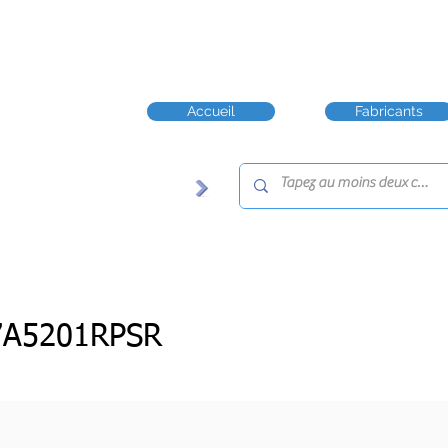
Accueil
Fabricants
7A5201RPSR