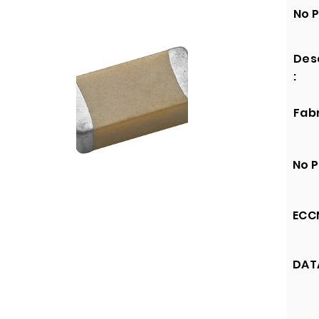
No P
Des
:
Fabr
No P
ECCN
DATA