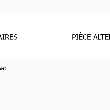
AIRES
PIÈCE ALT
ANT
-