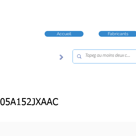
Accueil
Fabricants
805A152JXAAC