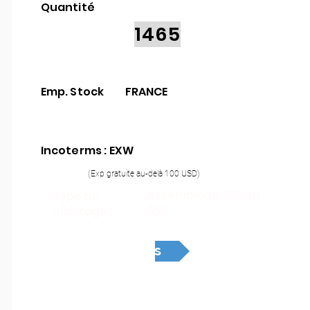
Quantité
1465
Emp. Stock
FRANCE
Incoterms : EXW
(Exp gratuite au-delà 100 USD)
Assemblage THT ou
Type de
SMT
montage :
Devis