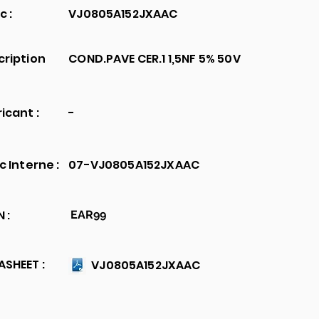
c :
VJ0805A152JXAAC
cription
COND.PAVE CER.1 1,5NF 5% 50V
icant :
-
c Interne :
07-VJ0805A152JXAAC
 :
EAR99
SHEET :
VJ0805A152JXAAC