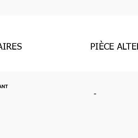
AIRES
PIÈCE ALT
ANT
-