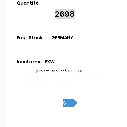
Quantité
2698
Emp. Stock
GERMANY
Incoterms : EXW
(Exp gratuite au-delà 100 USD)
Assemblage THT ou
Type de
SMT
montage :
Devis