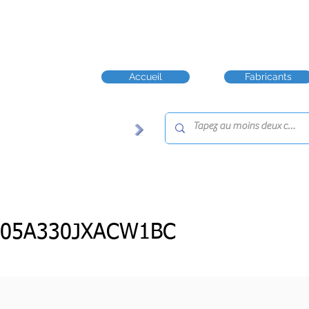
Accueil
Fabricants
805A330JXACW1BC