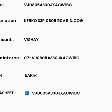
c :
VJ0805A330JXACW1BC
cription
KERKO 33P 0805 50V 5 % COG
icant :
VISHAY
c Interne :
07-VJ0805A330JXACW1BC
 :
EAR99
SHEET :
VJ0805A330JXACW1BC