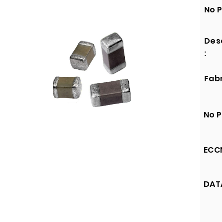
No P
Des
:
Fabr
No P
ECCN
DATA