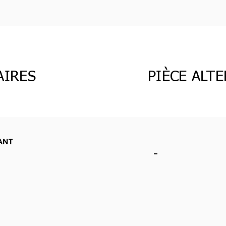
AIRES
PIÈCE ALT
ANT
-