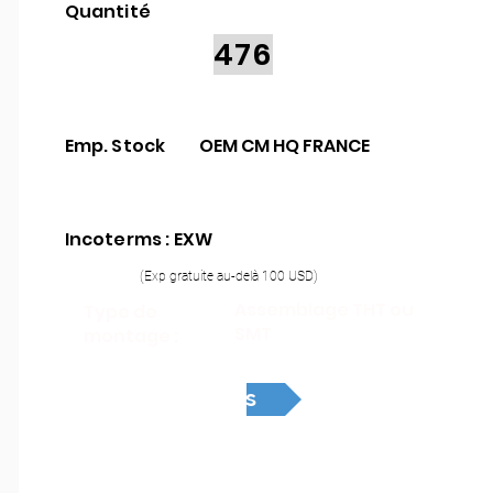
Quantité
476
Emp. Stock
OEM CM HQ FRANCE
Incoterms : EXW
(Exp gratuite au-delà 100 USD)
Assemblage THT ou
Type de
SMT
montage :
Devis