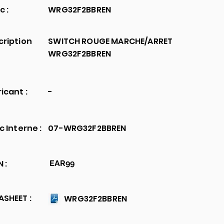
c :
WRG32F2BBREN
cription
SWITCH ROUGE MARCHE/ARRET
WRG32F2BBREN
icant :
-
c Interne :
07-WRG32F2BBREN
 :
EAR99
SHEET :
WRG32F2BBREN