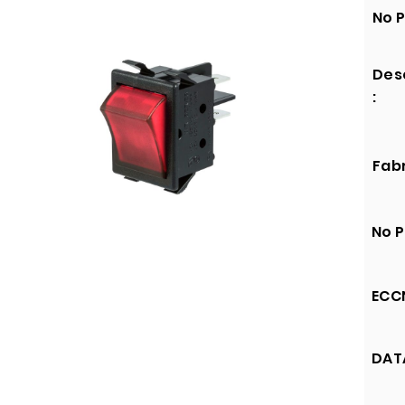
No P
Des
:
Fabr
No P
ECCN
DATA